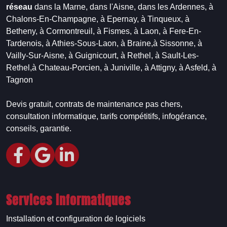
réseau
dans la Marne,
dans l'Aisne,
dans les Ardennes,
à
Chalons-En-Champagne,
à Epernay,
à Tinqueux,
à
Betheny,
à Cormontreuil,
à Fismes,
à Laon,
à Fere-En-
Tardenois,
à Athies-Sous-Laon,
à Braine,
à Sissonne,
à
Vailly-Sur-Aisne,
à Guignicourt,
à Rethel,
à Sault-Les-
Rethel,
à Chateau-Porcien,
à Juniville,
à Attigny,
à Asfeld,
à
Tagnon
Devis gratuit, contrats de maintenance pas chers,
consultation informatique, tarifs compétitifs, infogérance,
conseils, garantie.
Services informatiques
Installation et configuration de logiciels