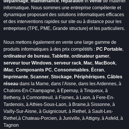
dépannage
,
maintenance
,
réparation
et
vente
de matériel
informatique. Nous sommes une entreprise compétente et
dynamique proposant des solutions informatiques efficaces
et des interventions rapides sur site ou à distance pour les
entreprises (TPE, PME, Grande structure) et les particuliers.
Nous mettons également en vente une large gamme de
produits informatiques à des prix compétitifs :
PC Portable
,
ordinateur de bureau
,
Tablette
,
ordinateur gamer
,
serveur tour Windows
,
serveur rack
,
Mac
,
MacBook
,
iMac
,
Composants PC
,
Consommables
,
Écran
,
Imprimante
,
Scanner
,
Stockage
,
Périphériques
,
Câbles
réseau
dans la Marne,
dans l'Aisne,
dans les Ardennes,
à
Chalons-En-Champagne,
à Epernay,
à Tinqueux,
à
Betheny,
à Cormontreuil,
à Fismes,
à Laon,
à Fere-En-
Tardenois,
à Athies-Sous-Laon,
à Braine,
à Sissonne,
à
Vailly-Sur-Aisne,
à Guignicourt,
à Rethel,
à Sault-Les-
Rethel,
à Chateau-Porcien,
à Juniville,
à Attigny,
à Asfeld,
à
Tagnon