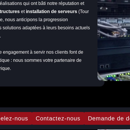
isations qui ont bâti notre réputation et
structures
et
installation de serveurs
(Tour
e, nous anticipons la progression
es solutions adaptées à leurs besoins actuels
r.
e engagement à servir nos clients font de
tique : nous sommes votre partenaire de
rique.
pelez-nous
Contactez-nous
Demande de d