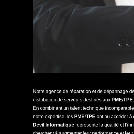
Notre agence de réparation et de dépannage d
distribution de serveurs destinés aux
PME
/
TPE
.
En combinant un talent technique incomparable à
notre expertise, les
PME
/
TPE
ont pu accéder à d
Devil Informatique
représente la qualité et l'in
cherchent à augmenter leur performance et leur s