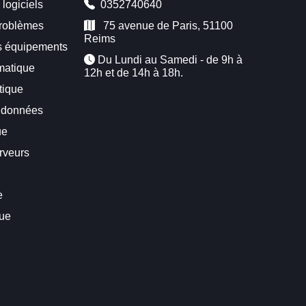
 logiciels
0352740640
problèmes
75 avenue de Paris, 51100
Reims
es équipements
Du Lundi au Samedi - de 9h à
matique
12h et de 14h à 18h.
tique
 données
ue
rveurs
e
que