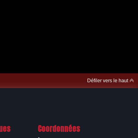
Défiler vers le haut
ques
Coordonnées