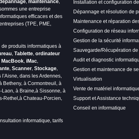
dépannage
,
maintenance
,
Installation et configuration de
 sommes une entreprise
Dépannage et résolution de 
formatiques efficaces et des
Maintenance et réparation d
s entreprises (TPE, PME,
Configuration de réseau infor
Gestion de la sécurité informa
de produits informatiques à
Sauvegarde/Récupération de
ureau
,
Tablette
,
ordinateur
Audit et diagnostic informatiq
,
MacBook
,
iMac
,
ante
,
Scanner
,
Stockage
,
Gestion et maintenance de se
 l'Aisne,
dans les Ardennes,
Virtualisation
à Betheny,
à Cormontreuil,
à
Vente de matériel informatiqu
s-Laon,
à Braine,
à Sissonne,
à
s-Rethel,
à Chateau-Porcien,
Support et Assistance techni
Conseil en informatique
sultation informatique, tarifs