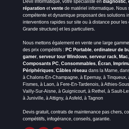
Devil Informatique, votre spécialiste en
diagnostic
,
réparation
et
vente
de matériel informatique. Nous
compétente et dynamique proposant des solutions in
interventions rapides sur site ou à distance pour le
Grande structure) et les particuliers.
Nous mettons également en vente une large gamme 
des prix compétitifs :
PC Portable
,
ordinateur de b
gamer
,
serveur tour Windows
,
serveur rack
,
Mac
Composants PC
,
Consommables
,
Écran
,
Imprim
Périphériques
,
Câbles réseau
dans la Marne,
dans
à Chalons-En-Champagne,
à Epernay,
à Tinqueux,
Fismes,
à Laon,
à Fere-En-Tardenois,
à Athies-Sou
Vailly-Sur-Aisne,
à Guignicourt,
à Rethel,
à Sault-Le
à Juniville,
à Attigny,
à Asfeld,
à Tagnon
Devis gratuit, contrats de maintenance pas chers, con
compétitifs, infogérance, conseils, garantie.