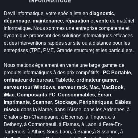
Devil Informatique, votre spécialiste en
diagnostic
,
dépannage
,
maintenance
,
réparation
et
vente
de matériel
informatique. Nous sommes une entreprise compétente et
dynamique proposant des solutions informatiques efficaces
et des interventions rapides sur site ou à distance pour les
entreprises (TPE, PME, Grande structure) et les particuliers.
Nous mettons également en vente une large gamme de
produits informatiques à des prix compétitifs :
PC Portable
,
ordinateur de bureau
,
Tablette
,
ordinateur gamer
,
serveur tour Windows
,
serveur rack
,
Mac
,
MacBook
,
iMac
,
Composants PC
,
Consommables
,
Écran
,
Imprimante
,
Scanner
,
Stockage
,
Périphériques
,
Câbles
réseau
dans la Marne,
dans l'Aisne,
dans les Ardennes,
à
Chalons-En-Champagne,
à Epernay,
à Tinqueux,
à
Betheny,
à Cormontreuil,
à Fismes,
à Laon,
à Fere-En-
Tardenois,
à Athies-Sous-Laon,
à Braine,
à Sissonne,
à