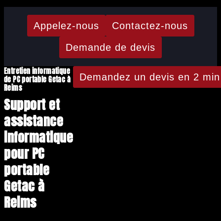
Appelez-nous
Contactez-nous
Demande de devis
Entretien informatique
Demandez un devis en 2 min
de PC portable Getac à
Reims
Support et
assistance
informatique
pour PC
portable
Getac à
Reims