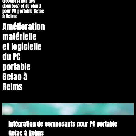
(récupération des
données) et du cloud
pour PC portable Getac
à Reims
Amélioration
matérielle
et logicielle
du PC
portable
Getac à
Reims
Intégration de composants pour PC portable
Getac à Reims