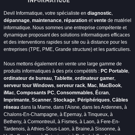
Devil Informatique, votre spécialiste en
diagnostic
,
dépannage
,
maintenance
,
réparation
et
vente
de matériel
informatique. Nous sommes une entreprise compétente et
dynamique proposant des solutions informatiques efficaces
et des interventions rapides sur site ou à distance pour les
entreprises (TPE, PME, Grande structure) et les particuliers.
Nous mettons également en vente une large gamme de
produits informatiques à des prix compétitifs :
PC Portable
,
ordinateur de bureau
,
Tablette
,
ordinateur gamer
,
serveur tour Windows
,
serveur rack
,
Mac
,
MacBook
,
iMac
,
Composants PC
,
Consommables
,
Écran
,
Imprimante
,
Scanner
,
Stockage
,
Périphériques
,
Câbles
réseau
dans la Marne,
dans l'Aisne,
dans les Ardennes,
à
Chalons-En-Champagne,
à Epernay,
à Tinqueux,
à
Betheny,
à Cormontreuil,
à Fismes,
à Laon,
à Fere-En-
Tardenois,
à Athies-Sous-Laon,
à Braine,
à Sissonne,
à