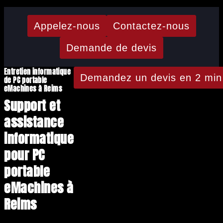
Appelez-nous
Contactez-nous
Demande de devis
Entretien informatique
Demandez un devis en 2 min
de PC portable
eMachines à Reims
Support et
assistance
informatique
pour PC
portable
eMachines à
Reims