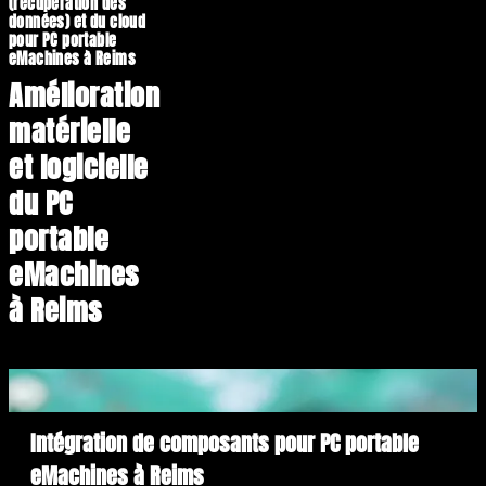
(récupération des
données) et du cloud
pour PC portable
eMachines à Reims
Amélioration
matérielle
et logicielle
du PC
portable
eMachines
à Reims
Intégration de composants pour PC portable
eMachines à Reims