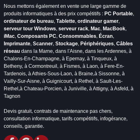
Nous mettons également en vente une large gamme de
produits informatiques à des prix compétitifs :
PC Portable
,
ordinateur de bureau
,
Tablette
,
ordinateur gamer
,
serveur tour Windows
,
serveur rack
,
Mac
,
MacBook
,
iMac
,
Composants PC
,
Consommables
,
Écran
,
Imprimante
,
Scanner
,
Stockage
,
Périphériques
,
Câbles
réseau
dans la Marne,
dans l'Aisne,
dans les Ardennes,
à
Chalons-En-Champagne,
à Epernay,
à Tinqueux,
à
Betheny,
à Cormontreuil,
à Fismes,
à Laon,
à Fere-En-
Tardenois,
à Athies-Sous-Laon,
à Braine,
à Sissonne,
à
Vailly-Sur-Aisne,
à Guignicourt,
à Rethel,
à Sault-Les-
Rethel,
à Chateau-Porcien,
à Juniville,
à Attigny,
à Asfeld,
à
Tagnon
Devis gratuit, contrats de maintenance pas chers,
consultation informatique, tarifs compétitifs, infogérance,
conseils, garantie.